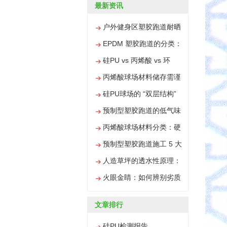
最新资讯
户外健身区塑胶跑道耐晒
防水施工技巧
EPDM 塑胶跑道的分类：
彩色颗粒与普通颗粒有何
硅PU vs 丙烯酸 vs 环
不同
氧，三大球场材料区别全
丙烯酸球场材料储存需谨
解析
慎，搞错易变质
硅PU球场的 “双层结构”
优势，碾压传统球场材料
预制型塑胶跑道的低气味
优势，铺装后快速投入使
丙烯酸球场材料分类：硬
用
地型与弹性型的差异解析
预制型塑胶跑道施工 5 大
步骤，比传统跑道简单太
人造草坪的透水性原理：
多
雨天不积水的秘密
火眼金睛：如何辨别劣质
丙烯酸材料
文章排行
硅PU检测报告